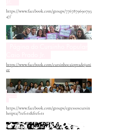
Jr.
https://www.facebook.com/groups/7767879690793
47/
Página do Cursinho Popular
Caio Prado Jr.
https://www.facebook.com/cursinhocaiopradojuni
or
Egressos
https://www.facebook.com/groups/egressoscursin
hoipra/?ref=ts&fref=ts
Perfil do