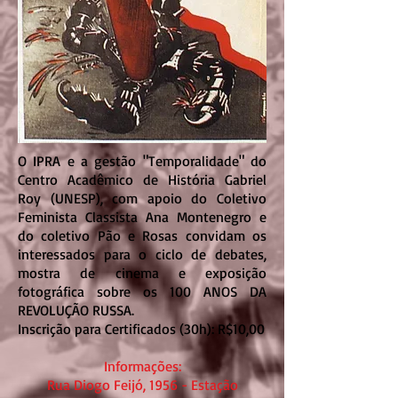
O IPRA e a gestão "Temporalidade" do
Centro Acadêmico de História Gabriel
Roy (UNESP), com apoio do Coletivo
Feminista Classista Ana Montenegro e
do coletivo Pão e Rosas convidam os
interessados para o ciclo de debates,
mostra de cinema e exposição
fotográfica sobre os 100 ANOS DA
REVOLUÇÃO RUSSA.
Inscrição para Certificados (30h): R$10,00
Informações:
Rua Diogo Feijó, 1956 - Estação