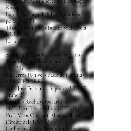
18/11 - 14h: As Mulheres e a Revolução
Russa
Lenina Vanucci da Silva (Socióloga
pela UNESP)
Tássia Arcenio (Assistente Social pela
UNESP)
Local: IPRA
22/11 - 19h: Mesa Redonda: Impactos e
Atualidade da Revolução Russa
Prof.ª Teresa Del Pilar Muñoz
Gutierrez (Universidade de Havana)
DEBATEDORES
Prof. José Fernando Siqueira (UNESP
Franca)
Leandro Rocha (Operário)
Prof. Tito Flávio Bellini (UFTM)
Prof. Vitor Quarenta (bacharel em
Direito pela UNESP)
Guilherme Cortez (estudante de