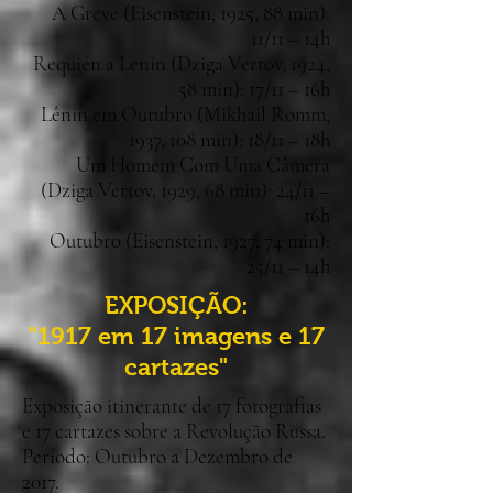
A Greve (Eisenstein, 1925, 88 min):
11/11 – 14h
Requién a Lenin (Dziga Vertov, 1924,
58 min): 17/11 – 16h
Lênin em Outubro (Mikhail Romm,
1937, 108 min): 18/11 – 18h
Um Homem Com Uma Câmera
(Dziga Vertov, 1929, 68 min): 24/11 –
16h
Outubro (Eisenstein, 1927, 74 min):
25/11 – 14h
EXPOSIÇÃO:
"1917 em 17 imagens e 17
cartazes"
Exposição itinerante de 17 fotografias
e 17 cartazes sobre a Revolução Russa.
Período: Outubro a Dezembro de
2017.