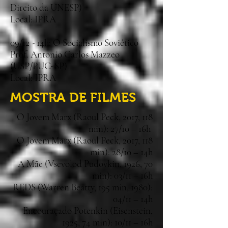
Direito da UNESP)
Local: IPRA
09/12 - 14h: O Socialismo Soviético
Prof. Antonio Carlos Mazzeo
(USP/PUC-SP)
Local: IPRA
MOSTRA DE FILMES
O Jovem Marx (Raoul Peck, 2017, 118
min): 27/10 – 16h
O Jovem Marx (Raoul Peck, 2017, 118
min): 28/10 – 14h
A Mãe (Vsevolod Pudovkin, 1926, 70
min): 03/11 – 16h
REDS (Warren Beatty, 195 min, 1980):
04/11 – 14h
Encouraçado Potenkin (Eisenstein,
1925, 74 min): 10/11 – 16h